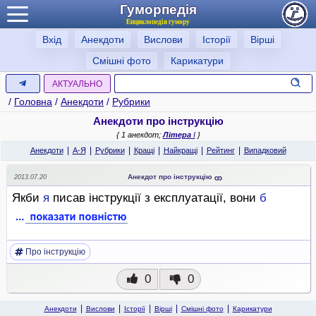
Гуморпедія
Енциклопедія гумору
Вхід
Анекдоти
Вислови
Історії
Вірші
Смішні фото
Карикатури
АКТУАЛЬНО
/
Головна
/
Анекдоти
/
Рубрики
Анекдоти про інструкцію
{ 1 анекдот;
Літера
І
}
|
|
|
|
|
|
Анекдоти
А-Я
Рубрики
Кращі
Найкращі
Рейтинг
Випадковий
Анекдот про інструкцію
2013.07.20
Якби
я
писав інструкції з експлуатації, вони
б
Про інструкцію
0
0
Анекдоти
Вислови
Історії
Вірші
Смішні фото
Карикатури