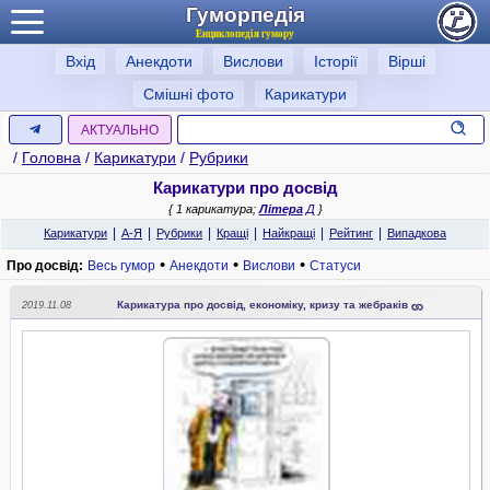
Гуморпедія
Енциклопедія гумору
Вхід
Анекдоти
Вислови
Історії
Вірші
Смішні фото
Карикатури
АКТУАЛЬНО
/
Головна
/
Карикатури
/
Рубрики
Карикатури про досвід
{ 1 карикатура;
Літера
Д
}
|
|
|
|
|
|
Карикатури
А-Я
Рубрики
Кращі
Найкращі
Рейтинг
Випадкова
•
•
•
Про досвід:
Весь гумор
Анекдоти
Вислови
Статуси
Карикатура про досвід, економіку, кризу та жебраків
2019.11.08