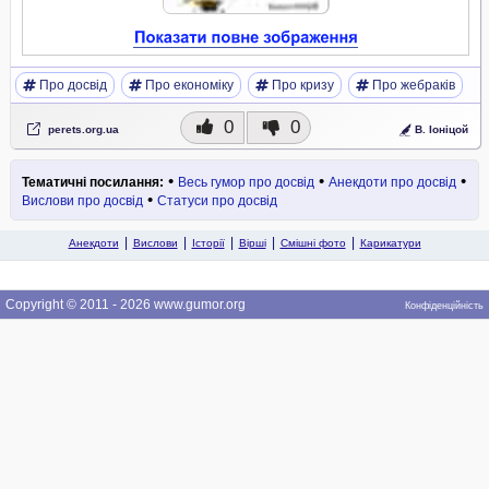
Про досвід
Про економіку
Про кризу
Про жебраків
0
0
perets.org.ua
В. Іоніцой
•
•
•
Тематичні посилання:
Весь гумор про досвід
Анекдоти про досвід
•
Вислови про досвід
Статуси про досвід
Анекдоти
Вислови
Історії
Вірші
Смішні фото
Карикатури
Copyright © 2011 - 2026 www.gumor.org
Конфіденційність