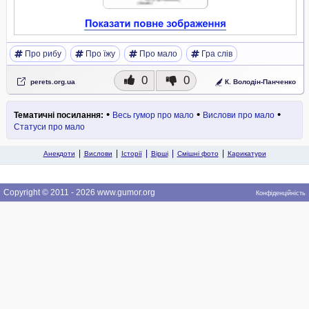
Про рибу
Про їжу
Про мало
Гра слів
0
0
perets.org.ua
К. Володін-Панченко
•
•
•
Тематичні посилання:
Весь гумор про мало
Вислови про мало
Статуси про мало
Анекдоти
Вислови
Історії
Вірші
Смішні фото
Карикатури
Copyright © 2011 - 2026 www.gumor.org
Конфіденційність