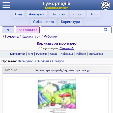
Гуморпедія
Енциклопедія гумору
Вхід
Анекдоти
Вислови
Історії
Вірші
Смішні фото
Карикатури
АКТУАЛЬНО
/
Головна
/
Карикатури
/
Рубрики
Карикатури про мало
{ 1 карикатура;
Літера
М
}
|
|
|
|
|
|
Карикатури
А-Я
Рубрики
Кращі
Найкращі
Рейтинг
Випадкова
•
•
Про мало:
Весь гумор
Вислови
Статуси
Карикатура про рибу, їжу, мало гра слів
2020.01.24