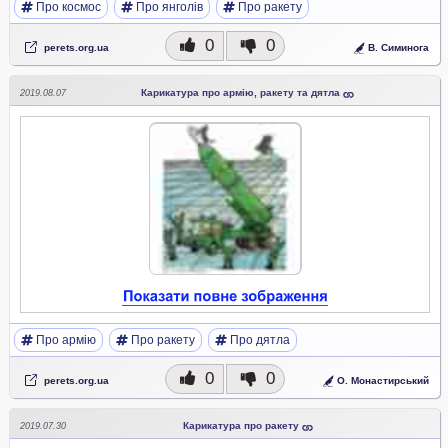
Про космос
Про янголів
Про ракету
0
0
perets.org.ua
В. Симинога
Карикатура про армію, ракету та дятла
2019.08.07
Про армію
Про ракету
Про дятла
0
0
perets.org.ua
О. Монастирський
Карикатура про ракету
2019.07.30