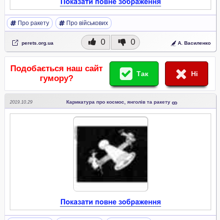
Про ракету
Про військових
0
0
perets.org.ua
А. Василенко
Подобається наш сайт
Так
Ні
гумору?
Карикатура про космос, янголів та ракету
2019.10.29