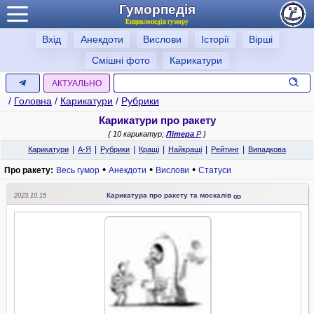
Гуморпедія
Енциклопедія гумору
Вхід
Анекдоти
Вислови
Історії
Вірші
Смішні фото
Карикатури
АКТУАЛЬНО
/
Головна
/
Карикатури
/
Рубрики
Карикатури про ракету
{ 10 карикатур;
Літера
Р
}
|
|
|
|
|
|
Карикатури
А-Я
Рубрики
Кращі
Найкращі
Рейтинг
Випадкова
•
•
•
Про ракету:
Весь гумор
Анекдоти
Вислови
Статуси
Карикатура про ракету та москалів
2023.10.15