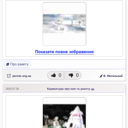
Про ракету
0
0
perets.org.ua
В. Могильний
Карикатура про ноя та ракету
2019.07.30