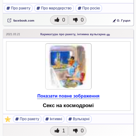
Про ракету
Про мародерство
Про росію
0
0
facebook.com
О. Гуцол
Карикатура про ракету, інтимна вульгарна
2021.03.21
Секс на космодромі
Про ракету
Інтимні
Вульгарні
1
0